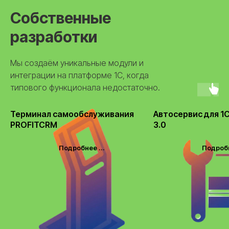
Собственные
разработки
Мы создаём уникальные модули и
интеграции на платформе 1С, когда
типового функционала недостаточно.
Терминал самообслуживания
Автосервис для 1
PROFITCRM
3.0
Подробнее ...
Подробн