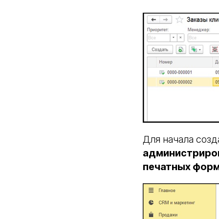
Для начала соз
администриро
печатных фор