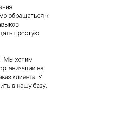
ания
мо обращаться к
авыков
здать простую
5. Мы хотим
организации на
каз клиента. У
ить в нашу базу.