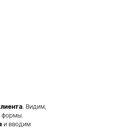
клиента
. Видим,
й формы.
а
и вводим