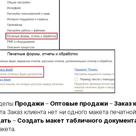
зделы
Продажи
–
Оптовые
продажи
–
Заказ
та Заказ клиента нет ни одного макета печатно
ать
–
Создать
макет
табличного
документ
кета.