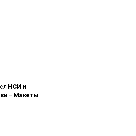
дел
НСИ и
тки
–
Макеты